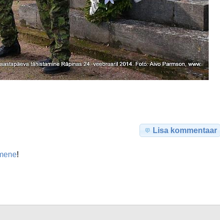
Lisa kommentaar
mene
!