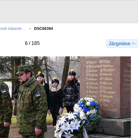
Eesti Vabariik-…
DSC06394
6 / 185
Järgmine