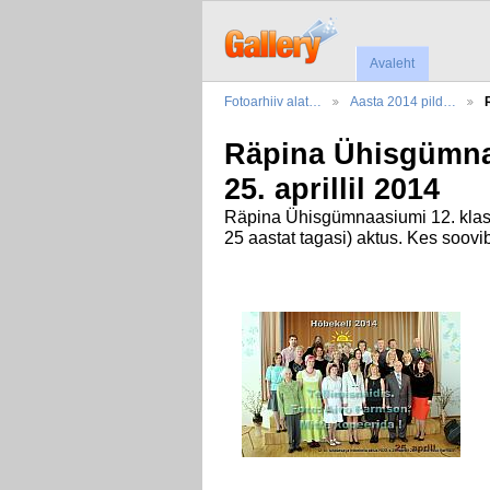
Avaleht
Fotoarhiiv alat…
Aasta 2014 pild…
Räpina Ühisgümnaa
25. aprillil 2014
Räpina Ühisgümnaasiumi 12. klassi
25 aastat tagasi) aktus. Kes soovi