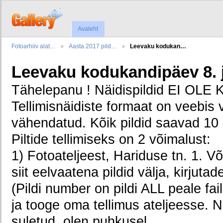
Avaleht
Fotoarhiiv alat…
Aasta 2017 pild…
Leevaku kodukan…
Leevaku kodukandipäev 8. j
Tähelepanu ! Näidispildid EI OL
Tellimisnäidiste formaat on veebis 
vähendatud. Kõik pildid saavad 1
Piltide tellimiseks on 2 võimalust:
1) Fotoateljeest, Hariduse tn. 1. V
siit eelvaatena pildid välja, kirjuta
(Pildi number on pildi ALL peale fai
ja tooge oma tellimus ateljeesse. N
suletud, olen puhkusel.