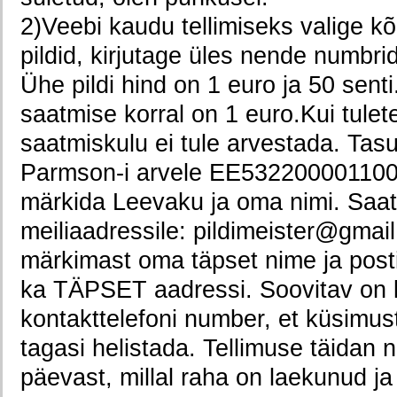
2)Veebi kaudu tellimiseks valige kõ
pildid, kirjutage üles nende numbri
Ühe pildi hind on 1 euro ja 50 senti
saatmise korral on 1 euro.Kui tulete 
saatmiskulu ei tule arvestada. Tasu
Parmson-i arvele EE532200001100
märkida Leevaku ja oma nimi. Saat
meiliaadressile: pildimeister@gmai
märkimast oma täpset nime ja posti
ka TÄPSET aadressi. Soovitav on ki
kontakttelefoni number, et küsimust
tagasi helistada. Tellimuse täidan 
päevast, millal raha on laekunud ja 