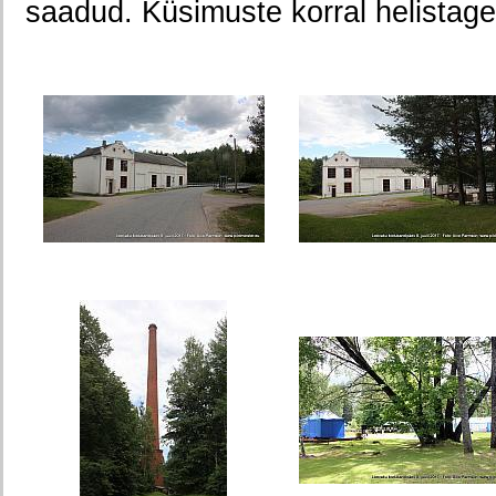
saadud. Küsimuste korral helistag